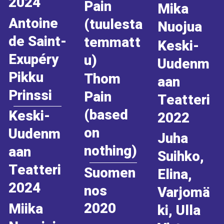
2024
Pain
Mika
Antoine
(tuulesta
Nuojua
de Saint-
temmatt
Keski-
Exupéry
u)
Uudenm
Pikku
Thom
aan
Prinssi
Pain
Teatteri
(based
Keski-
2022
on
Uudenm
Juha
nothing)
aan
Suihko,
Teatteri
Suomen
Elina,
2024
nos
Varjomä
2020
Miika
ki, Ulla