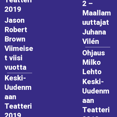
Teatteri
2 –
2019
Maallam
Jason
uuttajat
Robert
Juhana
Brown
Vilén
Viimeise
Ohjaus
t viisi
Milko
vuotta
Lehto
Keski-
Keski-
Uudenm
Uudenm
aan
aan
Teatteri
Teatteri
2019