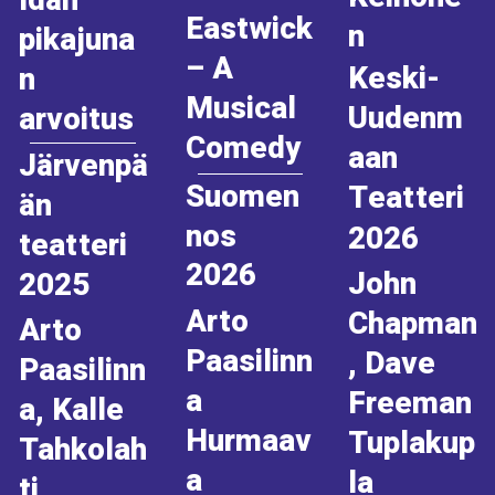
Idän
Eastwick
n
pikajuna
– A
Keski-
n
Musical
Uudenm
arvoitus
Comedy
aan
Järvenpä
Suomen
Teatteri
än
nos
2026
teatteri
2026
John
2025
Arto
Chapman
Arto
Paasilinn
, Dave
Paasilinn
a
Freeman
a, Kalle
Hurmaav
Tuplakup
Tahkolah
a
la
ti