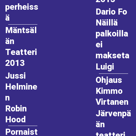
perheiss
Dario Fo
ä
Näillä
Mäntsäl
palkoilla
än
ei
Teatteri
makseta
2013
Luigi
Jussi
Ohjaus
Helmine
Kimmo
n
Virtanen
Robin
Järvenpä
Hood
än
Pornaist
teatteri