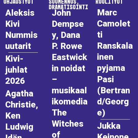
Ohjaustyöt
Suomennos,
Roolityöt
Dramatisointi
Marc
Aleksis
John
Camolet
Kivi
Dempse
ti
Nummis
y, Dana
Ranskala
uutarit
P. Rowe
inen
Eastwick
Kivi-
pyjama
in noidat
juhlat
–
Pasi
2026
musikaal
(Bertran
Agatha
ikomedia
d/Georg
Christie,
e)
The
Ken
Witches
Jukka
Ludwig
of
Keinone