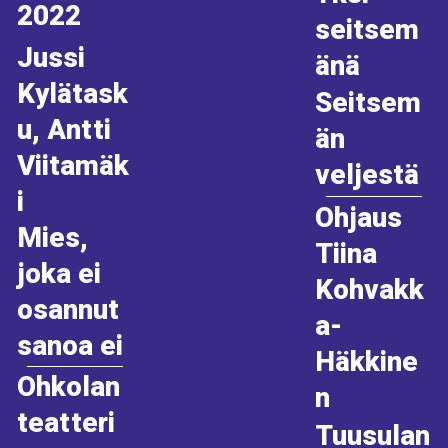
2022
seitsem
Jussi
änä
Kylätask
Seitsem
u, Antti
än
Viitamäk
veljestä
i
Ohjaus
Mies,
Tiina
joka ei
Kohvakk
osannut
a-
sanoa ei
Häkkine
Ohkolan
n
teatteri
Tuusulan