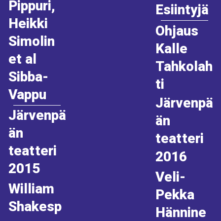
Pippuri,
Esiintyjä
Heikki
Ohjaus
Simolin
Kalle
et al
Tahkolah
Sibba-
ti
Vappu
Järvenpä
Järvenpä
än
än
teatteri
teatteri
2016
2015
Veli-
William
Pekka
Shakesp
Hännine