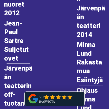
nuoret
Järvenpä
2012
än
Jean-
teatteri
Paul
2014
Sartre
Minna
Suljetut
Lund
ovet
Rakasta
Järvenpä
mua
än
Esiintyjä
teatterin
Ohjaus
off-
Minna
tuotanto
Lund