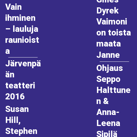
Vain
Dyrek
ihminen
Vaimoni
– lauluja
on toista
raunioist
maata
a
Janne
Järvenpä
Ohjaus
än
Seppo
teatteri
Halttune
2016
n &
Susan
Anna-
Hill,
Leena
Stephen
Sipilä