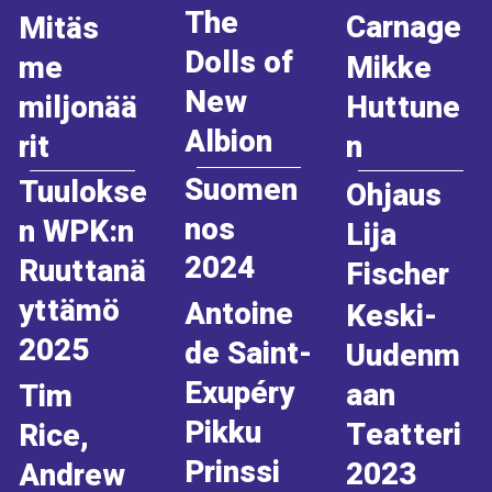
The
Carnage
Mitäs
Dolls of
Mikke
me
New
Huttune
miljonää
Albion
n
rit
Suomen
Tuulokse
Ohjaus
nos
n WPK:n
Lija
2024
Ruuttanä
Fischer
yttämö
Antoine
Keski-
2025
de Saint-
Uudenm
Exupéry
aan
Tim
Pikku
Teatteri
Rice,
Prinssi
2023
Andrew