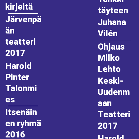
kirjeitä
täyteen
Järvenpä
Juhana
än
Vilén
teatteri
Ohjaus
2017
Milko
Harold
Lehto
Pinter
Keski-
Talonmi
Uudenm
es
aan
Itsenäin
Teatteri
en ryhmä
2017
2016
Harold