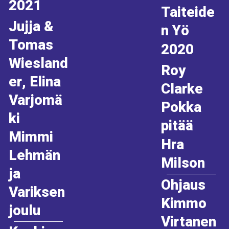
2021
Taiteide
Jujja &
n Yö
Tomas
2020
Wiesland
Roy
er, Elina
Clarke
Varjomä
Pokka
ki
pitää
Mimmi
Hra
Lehmän
Milson
ja
Ohjaus
Variksen
Kimmo
joulu
Virtanen