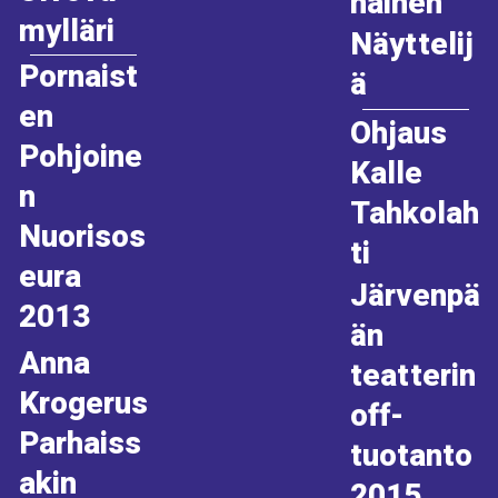
nainen
mylläri
Näyttelij
Pornaist
ä
en
Ohjaus
Pohjoine
Kalle
n
Tahkolah
Nuorisos
ti
eura
Järvenpä
2013
än
Anna
teatterin
Krogerus
off-
Parhaiss
tuotanto
akin
2015