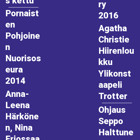
s kettu
ry
Pornaist
2016
en
Agatha
Pohjoine
Christie
n
Hiirenlou
Nuorisos
kku
eura
Ylikonst
2014
aapeli
Anna-
Trotter
Leena
Ohjaus
Härköne
Seppo
n, Nina
Halttune
Erjossaa