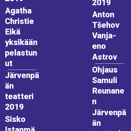
2019
Agatha
Anton
Christie
Tšehov
Eikä
Vanja-
yksikään
eno
pelastun
Astrov
ut
Ohjaus
Järvenpä
Samuli
än
Reunane
teatteri
n
2019
Järvenpä
Sisko
än
Istanmä