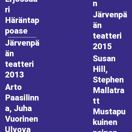
n
ri
Järvenpä
Häräntap
än
poase
teatteri
Järvenpä
2015
än
Susan
teatteri
Hill,
2013
Stephen
Arto
Mallatra
Paasilinn
tt
a, Juha
Mustapu
Vuorinen
kuinen
Ulvova