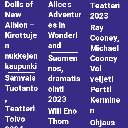
Dolls of
Alice's
Teatteri
New
Adventur
2023
Albion –
es in
Ray
Kirottuje
Wonderl
Cooney,
n
and
Michael
nukkejen
Suomen
Cooney
kaupunki
nos,
Voi
Samvais
dramatis
veljet!
Tuotanto
ointi
Pertti
,
2023
Kermine
Teatteri
n
Will Eno
Toivo
Thom
Ohjaus