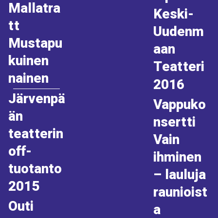
Mallatra
Keski-
tt
Uudenm
Mustapu
aan
kuinen
Teatteri
nainen
2016
Järvenpä
Vappuko
än
nsertti
teatterin
Vain
off-
ihminen
tuotanto
– lauluja
2015
raunioist
Outi
a